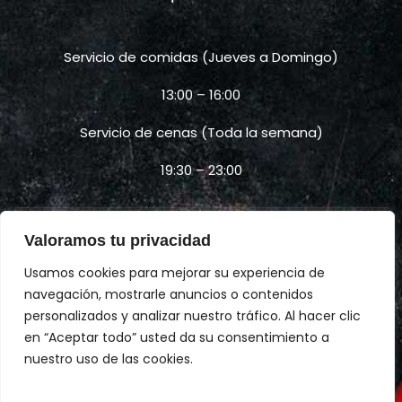
Servicio de comidas (Jueves a Domingo)
13:00 – 16:00
Servicio de cenas (Toda la semana)
19:30 – 23:00
Valoramos tu privacidad
Usamos cookies para mejorar su experiencia de
W
I
h
n
navegación, mostrarle anuncios o contenidos
a
s
personalizados y analizar nuestro tráfico. Al hacer clic
t
t
en “Aceptar todo” usted da su consentimiento a
s
a
Política de privacidad
Política de devoluciones
a
g
nuestro uso de las cookies.
Condiciones generales
p
r
p
a