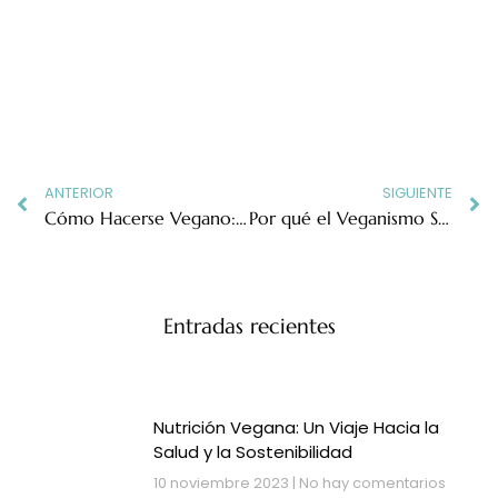
Prev
N
ANTERIOR
SIGUIENTE
Cómo Hacerse Vegano: Una Guía Clara y Sencilla
Por qué el Veganismo Solo No Es Suficiente: Clase, Raza y Accesibilidad en la Lucha Contra la Opresión
Entradas recientes
Nutrición Vegana: Un Viaje Hacia la
Salud y la Sostenibilidad
10 noviembre 2023
No hay comentarios