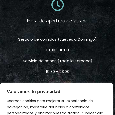
Hora de apertura de verano
Servicio de comidas (Jueves a Domingo)
13:00 – 16:00
Servicio de cenas (Toda la semana)
19:30 – 23:00
Valoramos tu privacidad
Usamos cookies para mejorar su experiencia de
W
I
h
n
navegación, mostrarle anuncios o contenidos
a
s
personalizados y analizar nuestro tráfico. Al hacer clic