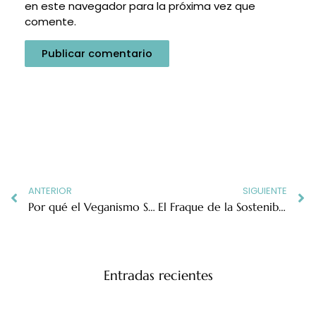
en este navegador para la próxima vez que
comente.
Prev
N
ANTERIOR
SIGUIENTE
Por qué el Veganismo Solo No Es Suficiente: Clase, Raza y Accesibilidad en la Lucha Contra la Opresión
El Fraque de la Sostenibilidad: Una Mirada Antiespecista a la Industria del Aceite de Palma
Entradas recientes