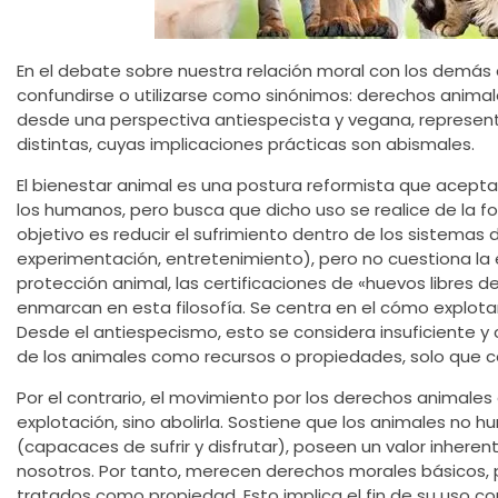
En el debate sobre nuestra relación moral con los demás
confundirse o utilizarse como sinónimos: derechos animal
desde una perspectiva antiespecista y vegana, represen
distintas, cuyas implicaciones prácticas son abismales.
El bienestar animal es una postura reformista que acepta
los humanos, pero busca que dicho uso se realice de la f
objetivo es reducir el sufrimiento dentro de los sistemas
experimentación, entretenimiento), pero no cuestiona la 
protección animal, las certificaciones de «huevos libres de
enmarcan en esta filosofía. Se centra en el cómo explota
Desde el antiespecismo, esto se considera insuficiente y 
de los animales como recursos o propiedades, solo que c
Por el contrario, el movimiento por los derechos animales 
explotación, sino abolirla. Sostiene que los animales no 
(capacaces de sufrir y disfrutar), poseen un valor inheren
nosotros. Por tanto, merecen derechos morales básicos, 
tratados como propiedad. Esto implica el fin de su uso 