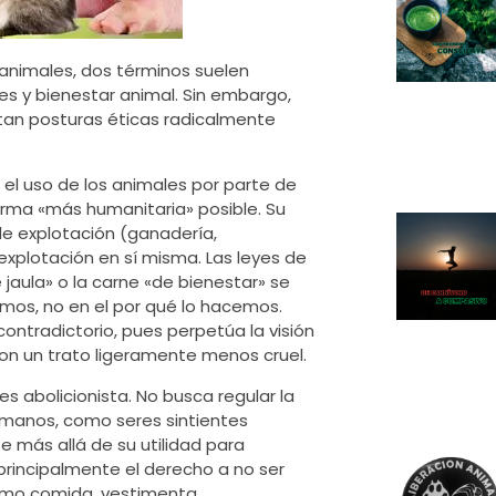
 animales, dos términos suelen
es y bienestar animal. Sin embargo,
tan posturas éticas radicalmente
 el uso de los animales por parte de
orma «más humanitaria» posible. Su
 de explotación (ganadería,
explotación en sí misma. Las leyes de
 jaula» o la carne «de bienestar» se
mos, no en el por qué lo hacemos.
contradictorio, pues perpetúa la visión
on un trato ligeramente menos cruel.
es abolicionista. No busca regular la
humanos, como seres sintientes
te más allá de su utilidad para
principalmente el derecho a no ser
como comida, vestimenta,