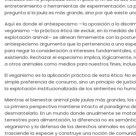
entretenimiento o herramientas de experimentación. La p
pregunta si la jaula es más grande, sino por qué existe una
Aquí es donde el antiespecismo —la oposición a la discri
veganismo —la práctica ética de excluir, en la medida de 
explotación animal— se alinean firmemente con la postura
antiespecismo argumenta que la pertenencia a una especi
para negar la consideración a intereses fundamentales, co
existiendo. Rechazar el especismo implica, lógicamente, r
a otros animales como medios para nuestros fines, inclus
El veganismo es la aplicación práctica de esta ética. No 
simple preferencia de consumo, sino un principio de justici
la explotación institucionalizada de los sintientes no hum
Mientras el bienestar animal pide jaulas más grandes, los
La primera perspectiva mantiene intacto el paradigma d
desmantelarlo. En un mundo donde anualmente se matan
terrestres para alimentación, la diferencia no es semánti
veganismo y la defensa de los derechos animales es opta
trasciende la especie y construye una noción de comunid