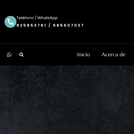
Ir
al
contenido
Teléfono / WhatsApp
825853761 / 685607037
Search
W
Inicio
Acerca de
h
a
t
s
a
p
p