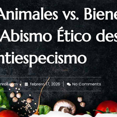
nimales vs. Bien
Abismo Ético de
ntiespecismo
roll.com
febrero 17, 2026
No Comments