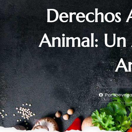
Derechos A
Animal: Un 
A
Por
thevegan